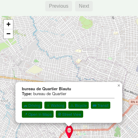
Previous
Next
+
−
×
bureau de Quartier Biautu
Type:
bureau de Quartier
🚗 Driving
🚶 Walking
🚴 Bicycle
🚌 Transit
📍 Open in Maps
🧭 Street View